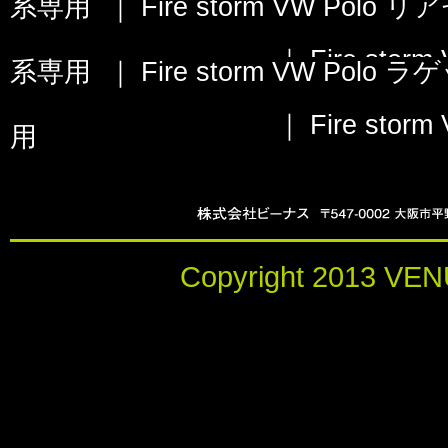
系専用
｜
Fire storm VW Po
｜
Fire st
系専用
｜
Fire storm VW Po
｜
Fire st
用
Copyright 2013 VENU