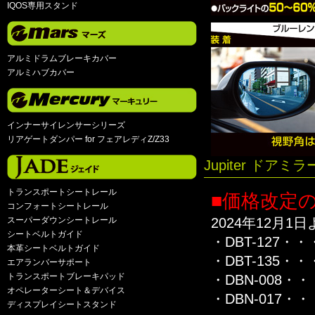
IQOS専用スタンド
アルミドラムブレーキカバー
アルミハブカバー
インナーサイレンサーシリーズ
リアゲートダンパー for フェアレディZ/Z33
Jupiter ドア
トランスポートシートレール
■価格改定
コンフォートシートレール
スーパーダウンシートレール
2024年12月
シートベルトガイド
・DBT-127・・・
本革シートベルトガイド
・DBT-135・・・
エアランバーサポート
トランスポートブレーキパッド
・DBN-008・・・
オペレーターシート＆デバイス
・DBN-017・・・
ディスプレイシートスタンド