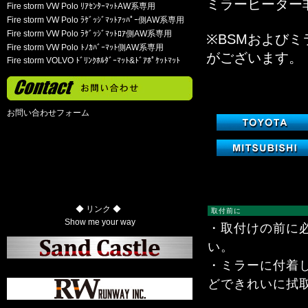
ミラーヒーター
Fire storm VW Polo ﾘｱｾﾝﾀｰﾏｯﾄAW系専用
Fire storm VW Polo ﾗｹﾞｯｼﾞﾏｯﾄｱｯﾊﾟｰ側AW系専用
Fire storm VW Polo ﾗｹﾞｯｼﾞﾏｯﾄﾛｱ側AW系専用
※BSMおよび
Fire storm VW Polo ﾄﾉｶﾊﾞｰﾏｯﾄ側AW系専用
がございます。
Fire storm VOLVO ﾄﾞﾘﾝｸﾎﾙﾀﾞｰﾏｯﾄ&ﾄﾞｱﾎﾟｹｯﾄﾏｯﾄ
お問い合わせフォーム
◆ リンク ◆
取付前に
Show me your way
・取付けの前に
い。
・ミラーに付着し
どできれいに拭