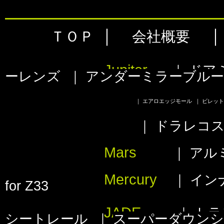
｜
ＴＯＰ
会社概要
Jupiter
｜
ドア
ーレンズ
｜
アンダーミラーブル
｜
エアロエッジモール
｜
ビレットグ
｜
ドラレコ
Mars
｜
アル
Mercury
｜
イン
for Z33
JADE
｜
トラ
シートレール
｜
スーパーダウンシ