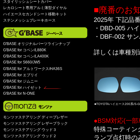
スタイリッシュシートカバー
■廃番のお
レカロシート専用アルミ薄型ダイヤル
ハイエースセカンドシート移動キット
2025年 下記
ステンメッシュブレーキホース
・DBD-005 
・DBF-002 
G'BASE オリジナルパーツラインナップ
G'BASE for コペン/L880K
詳しくは車種別
G'BASE for コペン/LA400K
G'BASE for S660/JW5
G'BASE for アルトワークス/HA36S
G'BASE for エブリイ
G'BASE for ジムニー
G'BASE for ハイゼット
G'BASE for N-ONE
■TOYOTAハイエース200系/S-G
モンツァステアリング ディープレザー
●BSM対応(一部
モンツァステアリング レザーブラック
特殊コーティン
モンツァステアリング ウッド３
モンツァステアリング ウッド２
ランプ点灯時の