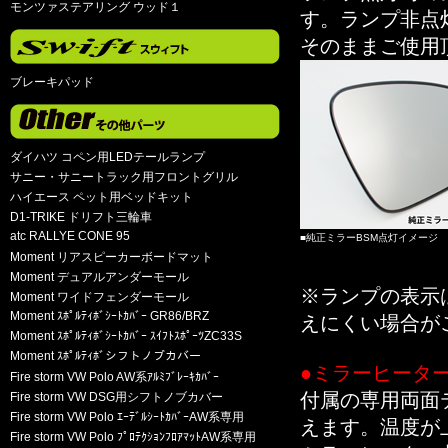
モンツァステアリング ウッド１
す。ランプ非点
そのままご使用
ブレーキパッド
ダイハツ コペン用LEDテールランプ
サニー・サニートラック用フロントグリル
ハイエース ペット用ベッドキット
D1-TRIKE ドリフト三輪車
atc RALLYE CONE 95
■純正ミラーBSM点灯イメージ
Moment リアスピーカーボードマット
Moment デュアルアンダーモール
※ランプの表示
Moment ワイドフェンダーモール
Moment ｽﾎﾟﾙﾃｨﾎﾞｼｰﾄｶﾊﾞｰ GR86/BRZ
えにくい場合が
Moment ｽﾎﾟﾙﾃｨﾎﾞｼｰﾄｶﾊﾞｰ ｽｲﾌﾄｽﾎﾟｰﾂZC33S
Moment ｽﾎﾟﾙﾃｨﾎﾞシフトノブカバー
●ミラーヒーター
Fire storm VW Polo AW系ｱﾙﾐﾌﾞﾚｰｷｶﾊﾞｰ
付属の専用両面
Fire storm VW DSG用シフトノブカバー
Fire storm VW Polo ｴｰﾃﾞﾙｼｰﾄｶﾊﾞｰAW系専用
えます。温度が
Fire storm VW Polo ﾌﾟﾛﾃｸｼｮﾝﾌﾛｱﾏｯﾄAW系専用