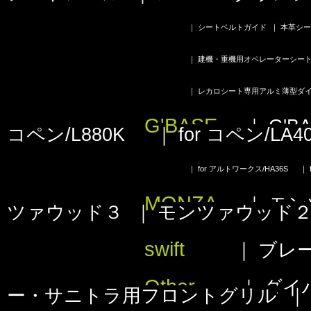
｜
シートベルトガイド
｜
本革シー
｜
建機・重機用オペレーターシー
｜
レカロシート専用アルミ薄型ダ
G'BASE
｜
G'
コペン/L880K
｜
for コペン/LA4
｜
for アルトワークス/HA36S
｜
MONZA
｜
モン
ツァウッド３
｜
モンツァウッド
swift
｜
ブレ
Other
｜
ダイ
ー・サニトラ用フロントグリル