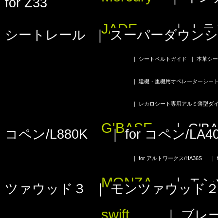
for Z33
JADE
｜
トラ
シートレール
｜
スーパーダウンシ
｜
シートベルトガイド
｜
本革シー
｜
建機・重機用オペレーターシー
｜
レカロシート専用アルミ薄型ダ
G'BASE
｜
G'
コペン/L880K
｜
for コペン/LA4
｜
for アルトワークス/HA36S
｜
MONZA
｜
モン
ツァウッド３
｜
モンツァウッド
swift
｜
ブレ