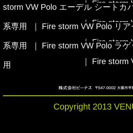
｜
Fire st
storm VW Polo エーデル シート
｜
Fire st
系専用
｜
Fire storm VW Po
｜
Fire st
系専用
｜
Fire storm VW Po
｜
Fire st
用
Copyright 2013 VENU