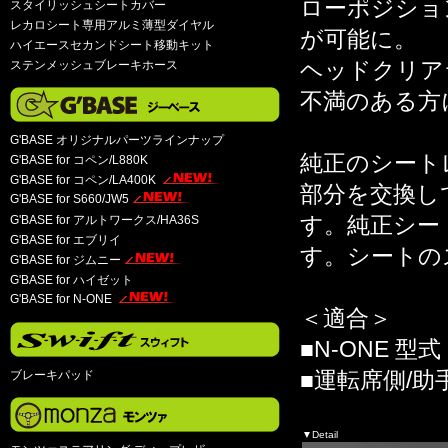
ローポジショ
スタイリッシュシートカバー
レカロシート専用アルミ薄型ダイヤル
が可能に。
ハイエースセカンドシート移動キット
ヘッドクリア
ステンメッシュブレーキホース
不満のある方
G'BASE オリジナルパーツラインナップ
純正のシート
G'BASE for コペン/L880K
G'BASE for コペン/LA400K
部分を交換し
G'BASE for S660/JW5
す。純正シー
G'BASE for アルトワークス/HA36S
G'BASE for エブリイ
す。シートの
G'BASE for ジムニー
G'BASE for ハイゼット
G'BASE for N-ONE
＜適合＞
■N-ONE 型式
■運転席側/助
ブレーキパッド
▼Detail