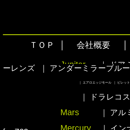
｜
ＴＯＰ
会社概要
Jupiter
｜
ドア
ーレンズ
｜
アンダーミラーブル
｜
エアロエッジモール
｜
ビレットグ
｜
ドラレコ
Mars
｜
アル
Mercury
｜
イン