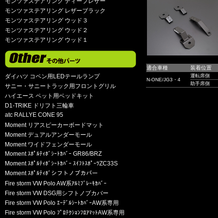
モンツァステアリング ディープレザー
モンツァステアリング レザーブラック
モンツァステアリング ウッド３
モンツァステアリング ウッド２
モンツァステアリング ウッド１
適合車種
装着位置
ダイハツ コペン用LEDテールランプ
運転席側
N-ONE/JG3・4
助手席側
サニー・サニートラック用フロントグリル
ハイエース ペット用ベッドキット
D1-TRIKE ドリフト三輪車
atc RALLYE CONE 95
Moment リアスピーカーボードマット
Moment デュアルアンダーモール
Moment ワイドフェンダーモール
Moment ｽﾎﾟﾙﾃｨﾎﾞｼｰﾄｶﾊﾞｰ GR86/BRZ
Moment ｽﾎﾟﾙﾃｨﾎﾞｼｰﾄｶﾊﾞｰ ｽｲﾌﾄｽﾎﾟｰﾂZC33S
Moment ｽﾎﾟﾙﾃｨﾎﾞシフトノブカバー
Fire storm VW Polo AW系ｱﾙﾐﾌﾞﾚｰｷｶﾊﾞｰ
Fire storm VW DSG用シフトノブカバー
Fire storm VW Polo ｴｰﾃﾞﾙｼｰﾄｶﾊﾞｰAW系専用
Fire storm VW Polo ﾌﾟﾛﾃｸｼｮﾝﾌﾛｱﾏｯﾄAW系専用